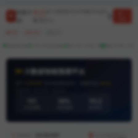
加拿大
首页
走势图
历史开奖
算法说明
28
登录
帮助中心
首页
/
加拿大28
/
预测分析
数据加密传输
7x24小时实时更新
累计分析 10000+ 期
服务 50000+ 用户
大数据智能预测平台
基于
LSTM-BP
混合神经网络算法 · 准确率高达
98.6%
数据来源：官方开奖 · 实时同步
151
50%
V3.2
已分析期数
当前准确率
算法版本
客服热线：
400-888-6666
service@pc28.com