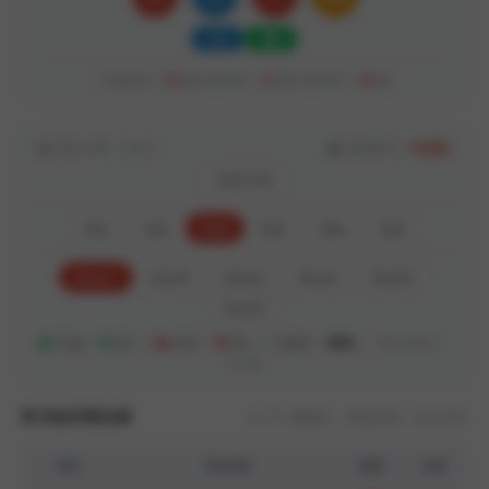
小
双
大双未开：
02
期
大单未开：
01
期
小单未开：
05
期
算法引擎：V3.2.1
当前模式：
专业版
加拿大28
组合
杀组
双项
四余
双组
龙虎
算法01
算法02
算法03
算法04
算法05
算法06
正确：
50
期 ｜
错误：
50
期 ｜ 正确率：
50%
｜
数据周期：
100期
历史开奖记录
共 151 期数据 ｜ 数据来源：官方开奖
期号
开奖内容
预测
结果