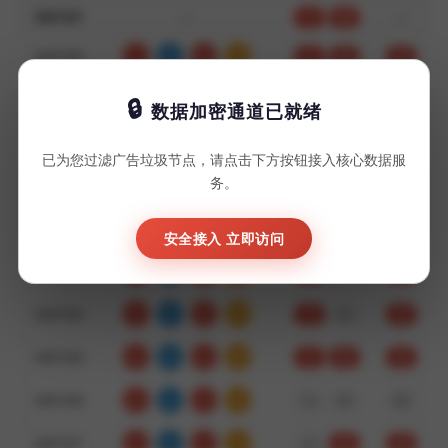
3467437
—
—
小
单
3467436
1
4
5
10
小
双
对
3467435
0
5
3
08
小
双
对
数据加密通道已就绪
3467434
6
3
0
09
小
双
对
已为您过滤广告垃圾节点，请点击下方按钮接入核心数据服
务。
3467433
5
5
2
12
大
双
对
3467432
8
1
3
12
大
双
对
安全接入 立即访问
3467431
7
8
5
20
大
单
对
3467430
6
8
8
22
大
单
对
3467429
8
8
6
22
大
双
对
3467428
6
3
3
12
大
单
错
3467427
8
5
4
17
小
单
对