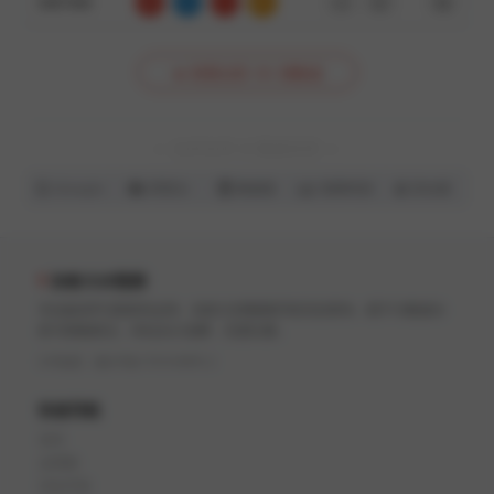
3467406
5
1
1
07
大
双
错
查看全部 151 期数据
— 合作伙伴 & 数据支持 —
Google
阿里云
数据堂
智算科技
安全盾
加拿大28预测
专业提供PC蛋蛋幸运28、加拿大28预测开奖历史查询。基于大数据分
析与智能算法，本站永久免费，无需注册。
ICP备案：豫ICP备17010199号-2
快速导航
首页
走势图
历史开奖