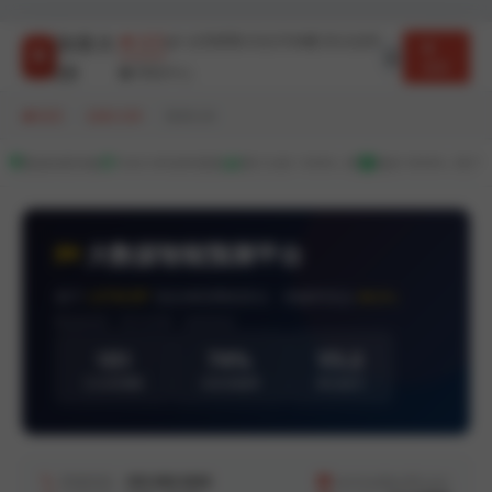
加拿大
首页
走势图
历史开奖
算法说明
28
登录
帮助中心
首页
/
加拿大28
/
预测分析
数据加密传输
7x24小时实时更新
累计分析 10000+ 期
服务 50000+ 用户
大数据智能预测平台
基于
LSTM-BP
混合神经网络算法 · 准确率高达
98.6%
数据来源：官方开奖 · 实时同步
151
74%
V3.2
已分析期数
当前准确率
算法版本
客服热线：
400-888-6666
service@pc28.com